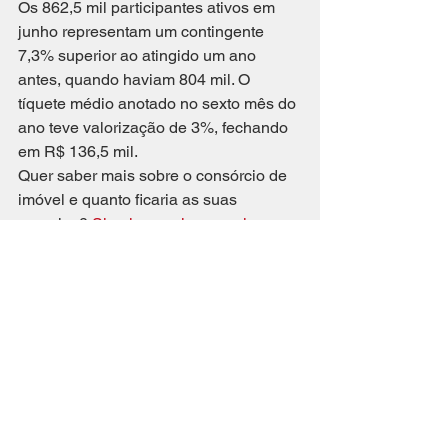
Os 862,5 mil participantes ativos em 
junho representam um contingente 
7,3% superior ao atingido um ano 
antes, quando haviam 804 mil. O 
tíquete médio anotado no sexto mês do 
ano teve valorização de 3%, fechando 
em R$ 136,5 mil.
Quer saber mais sobre o consórcio de 
imóvel e quanto ficaria as suas 
parcelas?
 Simule um plano aqui.
fonte: site abac
Imóvel
Ver tudo
Posts recentes