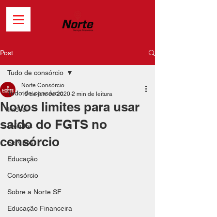
Post
Tudo de consórcio
Norte Consórcio
Tudo de consórcio
19 de jun. de 2020
2 min de leitura
Novos limites para usar
Imóvel
saldo do FGTS no
Veículos
consórcio
Serviços
Educação
Consórcio
Sobre a Norte SF
Educação Financeira