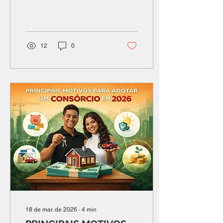
Poque as pessoas estão
faznedo maus consórcios
em manaus amazonas?
12
0
18 de mar. de 2026
∙
4
min