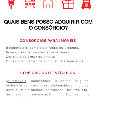
QUAIS BENS POSSO ADQUIRIR COM
O CONSÓRCIO?
CONSÓRCIOS PARA IMÓVEIS
Residenciais, comerciais rurais ou urbanos.
Novos, usados, na planta ou terrenos.
Construir, reformar ou ampliar.
Quitar financiamentos imobiliários e bancários.
CONSÓRCIOS DE VEÍCULOS
(
automóveis
, camionetas, utilitários, buguies,
motocicletas, motonetas,
ciclomotores, triciclos,
ônibus, micro-ônibus, caminhões, tratores etc),
aeronave, embarcação, máquinas e
equipamentos.
CONSÓRCIOS PARA
PRODUTOS
E
letroeletrônicos e demais bens móveis duráveis
ou conjunto de bens móveis, celulares, bicicletas
elétricas nacionais ou importados.