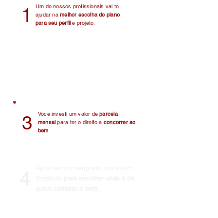
Um de nossos profissionais vai te
1
ajudar na
melhor escolha do plano
para seu perfil
e projeto.
Após a contratação, nossa equipe vai
2
se empenhar para encontrar
o grupo
ideal com base no que foi negociado
Voce investi um valor de
parcela
3
mensal
para ter o direito a
concorrer ao
bem
Após ser contemplado, você tem
4
liberdade
para escolher onde e de
quem comprar o bem.