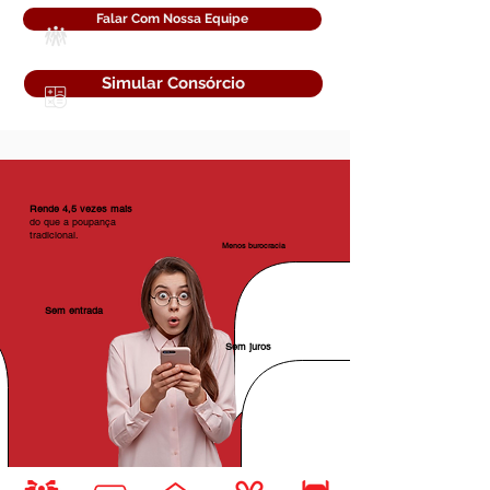
Falar Com Nossa Equipe
Simular Consórcio
Rende 4,5 vezes mais
do que a poupança
tradicional.
Menos burocracia
Sem entrada
Sem juros