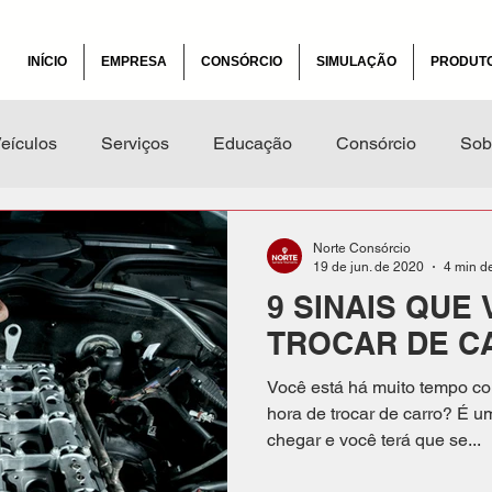
INÍCIO
EMPRESA
CONSÓRCIO
SIMULAÇÃO
PRODUT
eículos
Serviços
Educação
Consórcio
Sob
s e Alertas
Segurança Financeira
Consorcio
ma
Norte Consórcio
19 de jun. de 2020
4 min de
9 SINAIS QUE
TROCAR DE C
Você está há muito tempo co
hora de trocar de carro? É 
chegar e você terá que se...