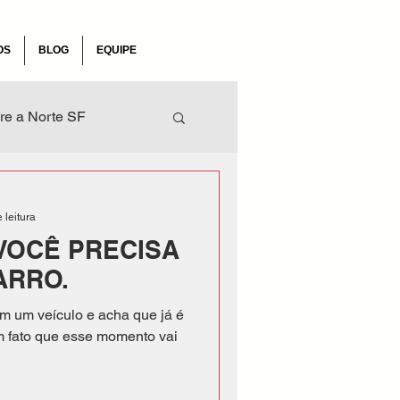
OS
BLOG
EQUIPE
re a Norte SF
naus
 leitura
 VOCÊ PRECISA
ARRO.
m um veículo e acha que já é
um fato que esse momento vai