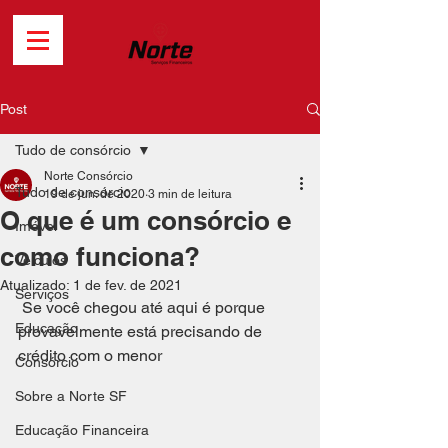
Post
Tudo de consórcio
Norte Consórcio
Tudo de consórcio
19 de jun. de 2020
3 min de leitura
O que é um consórcio e
Imóvel
como funciona?
Veículos
Atualizado:
1 de fev. de 2021
Serviços
 Se você chegou até aqui é porque 
Educação
provavelmente está precisando de 
crédito com o menor 
Consórcio
Sobre a Norte SF
Educação Financeira